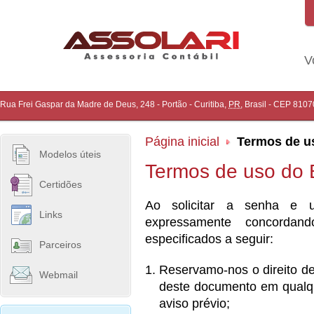
V
Rua Frei Gaspar da Madre de Deus, 248 - Portão
-
Curitiba
,
PR
,
Brasil
- CEP
8107
Página inicial
Termos de u
Modelos úteis
Termos de uso do Es
Certidões
Ao solicitar a senha e ut
Links
expressamente concorda
especificados a seguir:
Parceiros
Reservamo-nos o direito de
Webmail
deste documento em qualqu
aviso prévio;