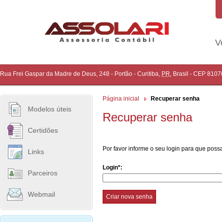
V
Rua Frei Gaspar da Madre de Deus, 248 - Portão
-
Curitiba
,
PR
,
Brasil
- CEP
8107
Página inicial
Recuperar senha
Modelos úteis
Recuperar senha
Certidões
Por favor informe o seu login para que pos
Links
Login*:
Parceiros
Webmail
Criar nova senha