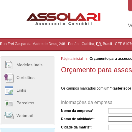
V
Rua Frei Gaspar da Madre de Deus, 248 - Portão
-
Curitiba
,
PR
,
Brasil
- CEP
8107
Página inicial
Orçamento para assessori
Modelos úteis
Orçamento para assesso
Certidões
Os campos marcados com um
* (asterisco)
Links
Informações da empresa
Parceiros
Nome da empresa*
:
Webmail
Ramo de atividade*
:
Cidade da matriz*
: