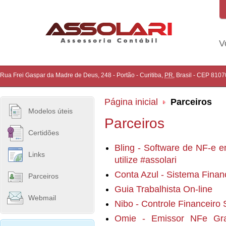
V
Rua Frei Gaspar da Madre de Deus, 248 - Portão
-
Curitiba
,
PR
,
Brasil
- CEP
8107
Página inicial
Parceiros
Modelos úteis
Parceiros
Certidões
Bling - Software de NF-e
Links
utilize #assolari
Conta Azul - Sistema Finance
Parceiros
Guia Trabalhista On-line
Webmail
Nibo - Controle Financeiro S
Omie - Emissor NFe Grat