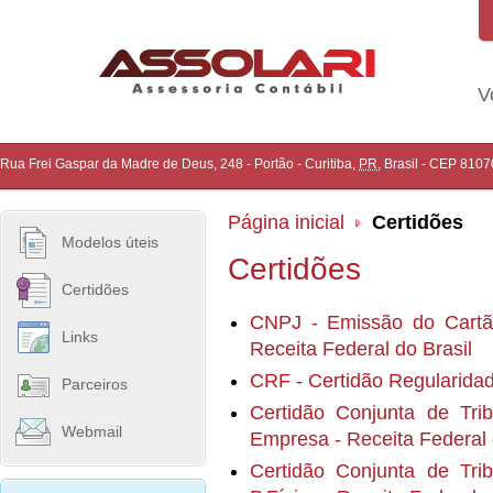
V
Rua Frei Gaspar da Madre de Deus, 248 - Portão
-
Curitiba
,
PR
,
Brasil
- CEP
8107
Página inicial
Certidões
Modelos úteis
Certidões
Certidões
CNPJ - Emissão do Cartão
Links
Receita Federal do Brasil
CRF - Certidão Regularida
Parceiros
Certidão Conjunta de Tri
Webmail
Empresa - Receita Federal
Certidão Conjunta de Tri